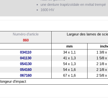
une denture trapézoïdale en métal trempé
1600 HV
Numéro d’article
Largeur des lames de sci
860
mm
inch
034110
34 x 1,1
1 3/8 x
041130
41 x 1,3
1 5/8 x
054130
54 x 1,3
2 1/8 x
054160
54 x 1,6
2 1/8 x
067160
67 x 1,6
2 5/8 x
longeur d’impact